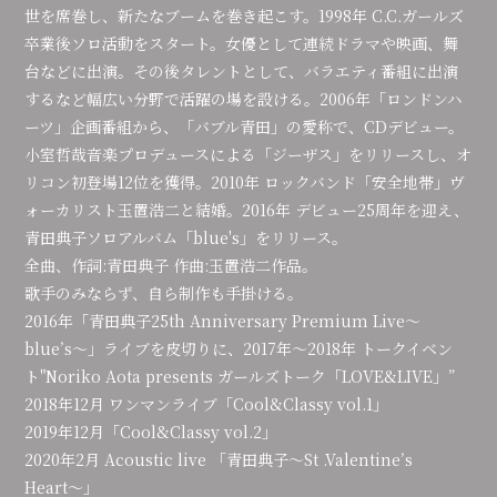
世を席巻し、新たなブームを巻き起こす。1998年 C.C.ガールズ
卒業後ソロ活動をスタート。女優として連続ドラマや映画、舞
台などに出演。その後タレントとして、バラエティ番組に出演
するなど幅広い分野で活躍の場を設ける。2006年「ロンドンハ
ーツ」企画番組から、「バブル青田」の愛称で、CDデビュー。
小室哲哉音楽プロデュースによる「ジーザス」をリリースし、オ
リコン初登場12位を獲得。2010年 ロックバンド「安全地帯」ヴ
ォーカリスト玉置浩二と結婚。2016年 デビュー25周年を迎え、
青田典子ソロアルバム「blue's」をリリース。
全曲、作詞:青田典子 作曲:玉置浩二作品。
歌手のみならず、自ら制作も手掛ける。
2016年「青田典子25th Anniversary Premium Live〜
blue’s〜」ライブを皮切りに、2017年〜2018年 トークイベン
ト"Noriko Aota presents ガールズトーク「LOVE&LIVE」”
2018年12月 ワンマンライブ「Cool&Classy vol.1」
2019年12月「Cool&Classy vol.2」
2020年2月 Acoustic live 「青田典子〜St .Valentine’s
Heart〜」