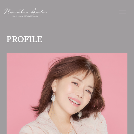
HOME
INFORMATION
PROFILE
SCHEDULE
PROFILE
DISCOGRAPHY
VIDEO
BLOG
無料会員登録
ログイン